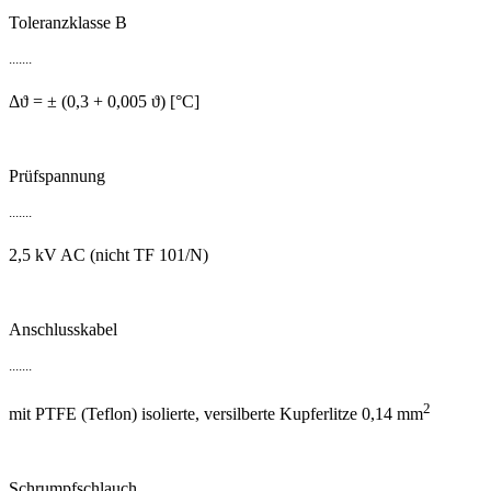
Toleranzklasse B
.......
Δϑ = ± (0,3 + 0,005 ϑ) [°C]
Prüfspannung
.......
2,5 kV AC (nicht TF 101/N)
Anschlusskabel
.......
2
mit PTFE (Teflon) isolierte, versilberte Kupferlitze 0,14 mm
Schrumpfschlauch