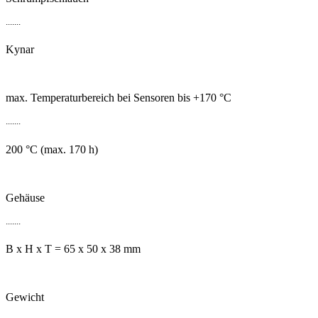
.......
Kynar
max. Temperaturbereich bei Sensoren bis +170 °C
.......
200 °C (max. 170 h)
Gehäuse
.......
B x H x T = 65 x 50 x 38 mm
Gewicht