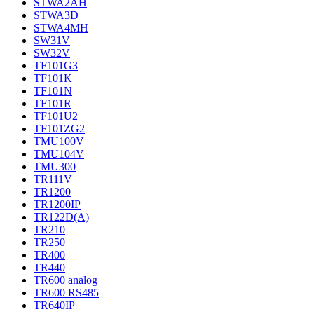
STWA2AH
STWA3D
STWA4MH
SW31V
SW32V
TF101G3
TF101K
TF101N
TF101R
TF101U2
TF101ZG2
TMU100V
TMU104V
TMU300
TR111V
TR1200
TR1200IP
TR122D(A)
TR210
TR250
TR400
TR440
TR600 analog
TR600 RS485
TR640IP