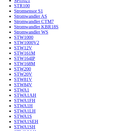
SPI1021
STR100
Stromsensor S1
Stromwandler AS
Stromwandler CTM7
Stromwandler KBR18S
Stromwandler WS
STW1000
STW1000V2
STW12V
STW161M
STW164IP
STW168M
STW200
STW20V
STW81V
STW84V
STWA1
STWA1AH
STWA1FH
STWA1H
STWA1LH
STWA1S
STWA1SEH
STWA1SH