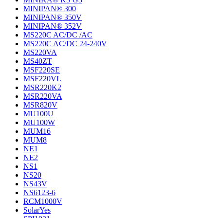
MINIPAN® 300
MINIPAN® 350V
MINIPAN® 352V
MS220C AC/DC /AC
MS220C AC/DC 24-240V
MS220VA
MS40ZT
MSF220SE
MSF220VL
MSR220K2
MSR220VA
MSR820V
MU100U
MU100W
MUM16
MUM8
NE1
NE2
NS1
NS20
NS43V
NS6123-6
RCM1000V
SolarYes