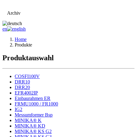
Archiv
Zur Hauptseite
en
Home
Produkte
Produktauswahl
COSFI100V
DRR10
DRR20
EFR4002IP
Einbaurahmen ER
FRMU1000 / FR1000
IG2
Messumformer Bsp
MINIKA® K
MINIKA® KD
MINIKA® KS G2
MINIKA® KS G3