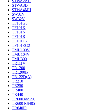
STWA2AH
STWA3D
STWA4MH
SW31V
SW32V
TF101G3
TF101K
TF101N
TF101R
TF101U2
TF101ZG2
TMU100V
TMU104V
TMU300
TR111V
TR1200
TR1200IP
TR122D(A)
TR210
TR250
TR400
TR440
TR600 analog
TR600 RS485
TR640IP