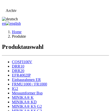
Archiv
Zur Hauptseite
en
Home
Produkte
Produktauswahl
COSFI100V
DRR10
DRR20
EFR4002IP
Einbaurahmen ER
FRMU1000 / FR1000
IG2
Messumformer Bsp
MINIKA® K
MINIKA® KD
MINIKA® KS G2
MINIKA® KS G3