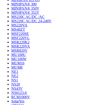
MINIPAN® 300
MINIPAN® 350V
MINIPAN® 352V
MS220C AC/DC /AC
MS220C AC/DC 24-240V
MS220VA
MS40ZT
MSF220SE
MSF220VL
MSR220K2
MSR220VA
MSR820V
MU100U
MU100W
MUM16
MUM8
NE1
NE2
NS1
NS20
NS43V
NS6123-6
RCM1000V
SolarYes