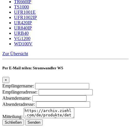
TR660IP
TS1000
UFR1001E
UFR1002IP
UR420IP
UR840IP
URB40
VG1200
WD100V
Zur Übersicht
Per E-Mail teilen: Stromwandler WS
×
Empfängername:
Empfängeradresse:
Absendername:
Absenderadresse:
Mitteilung:
Schließen
Senden