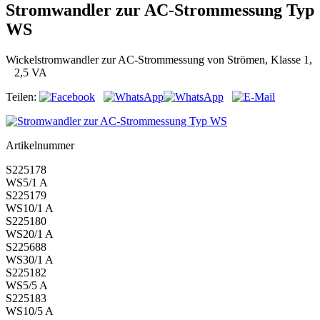
Stromwandler zur AC-Strommessung Typ
WS
Wickelstromwandler zur AC-Strommessung von Strömen, Klasse 1,
2,5 VA
Teilen:
Artikelnummer
S225178
WS5/1 A
S225179
WS10/1 A
S225180
WS20/1 A
S225688
WS30/1 A
S225182
WS5/5 A
S225183
WS10/5 A