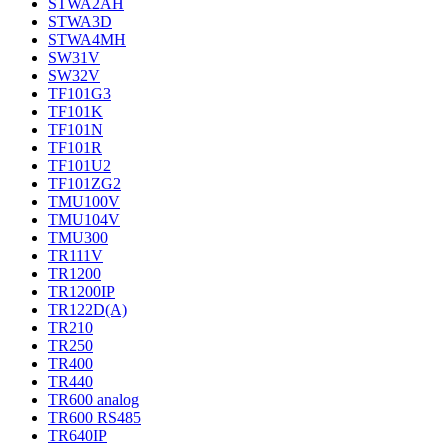
STWA2AH
STWA3D
STWA4MH
SW31V
SW32V
TF101G3
TF101K
TF101N
TF101R
TF101U2
TF101ZG2
TMU100V
TMU104V
TMU300
TR111V
TR1200
TR1200IP
TR122D(A)
TR210
TR250
TR400
TR440
TR600 analog
TR600 RS485
TR640IP