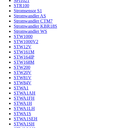
SPI1021
STR100
Stromsensor S1
Stromwandler AS
Stromwandler CTM7
Stromwandler KBR18S
Stromwandler WS
STW1000
STW1000V2
STW12V
STW161M
STW164IP
STW168M
STW200
STW20V
STW81V
STW84V
STWA1
STWA1AH
STWA1FH
STWA1H
STWA1LH
STWA1S
STWA1SEH
STWA1SH