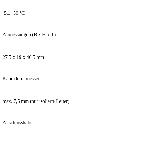
.......
-5...+50 °C
Abmessungen (B x H x T)
.......
27,5 x 19 x 46,5 mm
Kabeldurchmesser
.......
max. 7,5 mm (nur isolierte Leiter)
Anschlusskabel
.......