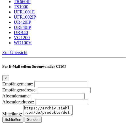
TR660IP
TS1000
UFR1001E
UFR1002IP
UR420IP
UR840IP
URB40
VG1200
WD100V
Zur Übersicht
Per E-Mail teilen: Stromwandler CTM7
×
Empfängername:
Empfängeradresse:
Absendername:
Absenderadresse:
Mitteilung:
Schließen
Senden