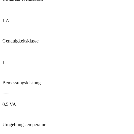
.......
1 A
Genauigkeitsklasse
.......
1
Bemessungsleistung
.......
0,5 VA
Umgebungstemperatur