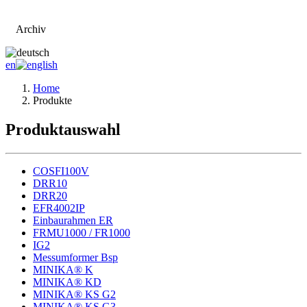
Archiv
Zur Hauptseite
en
Home
Produkte
Produktauswahl
COSFI100V
DRR10
DRR20
EFR4002IP
Einbaurahmen ER
FRMU1000 / FR1000
IG2
Messumformer Bsp
MINIKA® K
MINIKA® KD
MINIKA® KS G2
MINIKA® KS G3