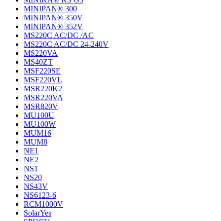
MINIPAN® 300
MINIPAN® 350V
MINIPAN® 352V
MS220C AC/DC /AC
MS220C AC/DC 24-240V
MS220VA
MS40ZT
MSF220SE
MSF220VL
MSR220K2
MSR220VA
MSR820V
MU100U
MU100W
MUM16
MUM8
NE1
NE2
NS1
NS20
NS43V
NS6123-6
RCM1000V
SolarYes