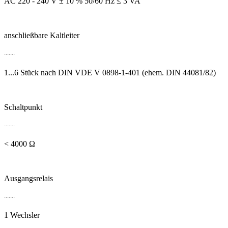
AC 220 - 240 V ± 10 % 50/60 Hz ≤ 3 VA
anschließbare Kaltleiter
.......
1...6 Stück nach DIN VDE V 0898-1-401 (ehem. DIN 44081/82)
Schaltpunkt
.......
< 4000 Ω
Ausgangsrelais
.......
1 Wechsler