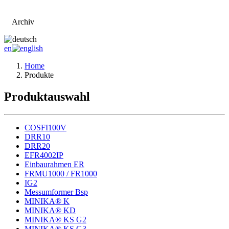
Archiv
Zur Hauptseite
en
Home
Produkte
Produktauswahl
COSFI100V
DRR10
DRR20
EFR4002IP
Einbaurahmen ER
FRMU1000 / FR1000
IG2
Messumformer Bsp
MINIKA® K
MINIKA® KD
MINIKA® KS G2
MINIKA® KS G3