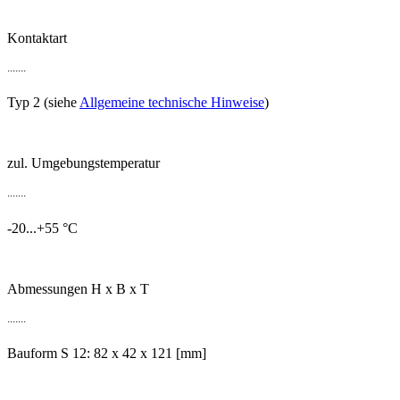
Kontaktart
.......
Typ 2 (siehe
Allgemeine technische Hinweise
)
zul. Umgebungstemperatur
.......
-20...+55 °C
Abmessungen H x B x T
.......
Bauform S 12: 82 x 42 x 121 [mm]