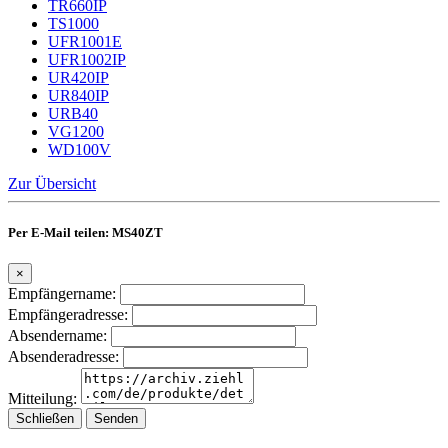
TR660IP
TS1000
UFR1001E
UFR1002IP
UR420IP
UR840IP
URB40
VG1200
WD100V
Zur Übersicht
Per E-Mail teilen: MS40ZT
×
Empfängername:
Empfängeradresse:
Absendername:
Absenderadresse:
Mitteilung:
Schließen
Senden