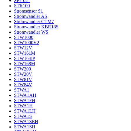
SPI1021
STR100
Stromsensor S1
Stromwandler AS
Stromwandler CTM7
Stromwandler KBR18S
Stromwandler WS
STW1000
STW1000V2
STW12V
STW161M
STW164IP
STW168M
STW200
STW20V
STW81V
STW84V
STWA1
STWA1AH
STWA1FH
STWA1H
STWA1LH
STWA1S
STWA1SEH
STWA1SH