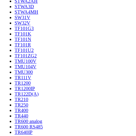
STWA2AH
STWA3D
STWA4MH
SW31V
SW32V
TF101G3
TF101K
TF101N
TF101R
TF101U2
TF101ZG2
TMU100V
TMU104V
TMU300
TR111V
TR1200
TR1200IP
TR122D(A)
TR210
TR250
TR400
TR440
TR600 analog
TR600 RS485
TR640IP