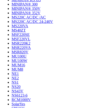
MINIPAN® 300
MINIPAN® 350V
MINIPAN® 352V
MS220C AC/DC /AC
MS220C AC/DC 24-240V
MS220VA
MS40ZT
MSF220SE
MSF220VL
MSR220K2
MSR220VA
MSR820V
MU100U
MU100W
MUM16
MUM8
NE1
NE2
NS1
NS20
NS43V
NS6123-6
RCM1000V
SolarYes