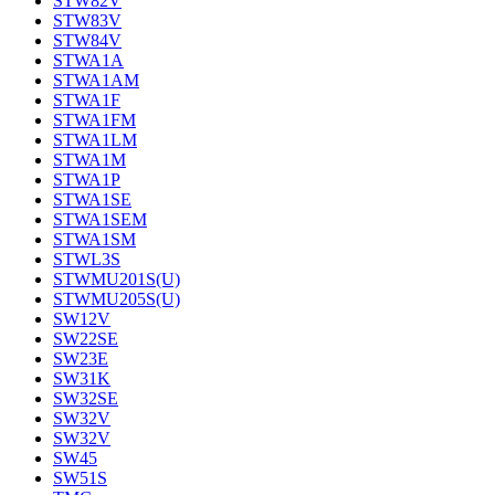
STW82V
STW83V
STW84V
STWA1A
STWA1AM
STWA1F
STWA1FM
STWA1LM
STWA1M
STWA1P
STWA1SE
STWA1SEM
STWA1SM
STWL3S
STWMU201S(U)
STWMU205S(U)
SW12V
SW22SE
SW23E
SW31K
SW32SE
SW32V
SW32V
SW45
SW51S