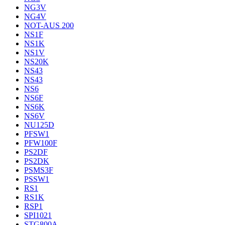
NG3V
NG4V
NOT-AUS 200
NS1F
NS1K
NS1V
NS20K
NS43
NS43
NS6
NS6F
NS6K
NS6V
NU125D
PFSW1
PFW100F
PS2DF
PS2DK
PSMS3F
PSSW1
RS1
RS1K
RSP1
SPI1021
STG800A