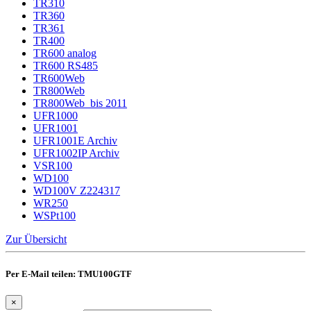
TR310
TR360
TR361
TR400
TR600 analog
TR600 RS485
TR600Web
TR800Web
TR800Web_bis 2011
UFR1000
UFR1001
UFR1001E Archiv
UFR1002IP Archiv
VSR100
WD100
WD100V Z224317
WR250
WSPt100
Zur Übersicht
Per E-Mail teilen: TMU100GTF
×