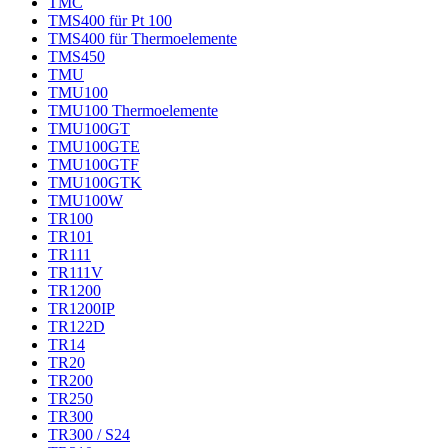
TMC
TMS400 für Pt 100
TMS400 für Thermoelemente
TMS450
TMU
TMU100
TMU100 Thermoelemente
TMU100GT
TMU100GTE
TMU100GTF
TMU100GTK
TMU100W
TR100
TR101
TR111
TR111V
TR1200
TR1200IP
TR122D
TR14
TR20
TR200
TR250
TR300
TR300 / S24