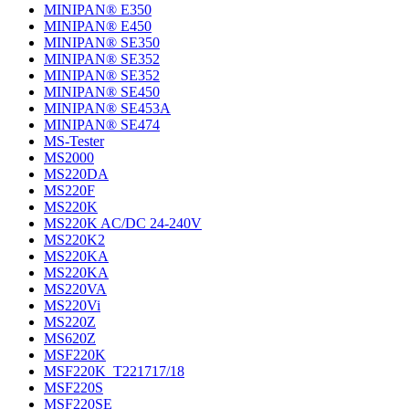
MINIPAN® E350
MINIPAN® E450
MINIPAN® SE350
MINIPAN® SE352
MINIPAN® SE352
MINIPAN® SE450
MINIPAN® SE453A
MINIPAN® SE474
MS-Tester
MS2000
MS220DA
MS220F
MS220K
MS220K AC/DC 24-240V
MS220K2
MS220KA
MS220KA
MS220VA
MS220Vi
MS220Z
MS620Z
MSF220K
MSF220K_T221717/18
MSF220S
MSF220SE