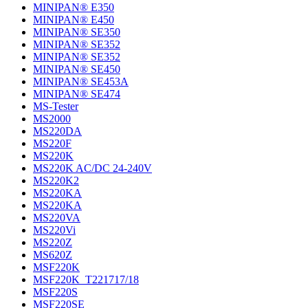
MINIPAN® E350
MINIPAN® E450
MINIPAN® SE350
MINIPAN® SE352
MINIPAN® SE352
MINIPAN® SE450
MINIPAN® SE453A
MINIPAN® SE474
MS-Tester
MS2000
MS220DA
MS220F
MS220K
MS220K AC/DC 24-240V
MS220K2
MS220KA
MS220KA
MS220VA
MS220Vi
MS220Z
MS620Z
MSF220K
MSF220K_T221717/18
MSF220S
MSF220SE