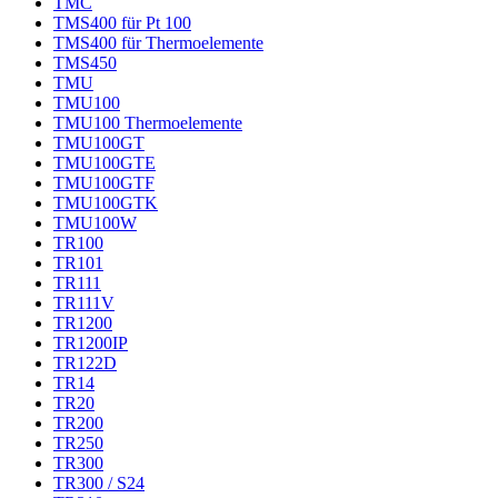
TMC
TMS400 für Pt 100
TMS400 für Thermoelemente
TMS450
TMU
TMU100
TMU100 Thermoelemente
TMU100GT
TMU100GTE
TMU100GTF
TMU100GTK
TMU100W
TR100
TR101
TR111
TR111V
TR1200
TR1200IP
TR122D
TR14
TR20
TR200
TR250
TR300
TR300 / S24