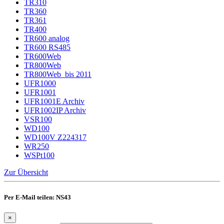
TR310
TR360
TR361
TR400
TR600 analog
TR600 RS485
TR600Web
TR800Web
TR800Web_bis 2011
UFR1000
UFR1001
UFR1001E Archiv
UFR1002IP Archiv
VSR100
WD100
WD100V Z224317
WR250
WSPt100
Zur Übersicht
Per E-Mail teilen: NS43
×