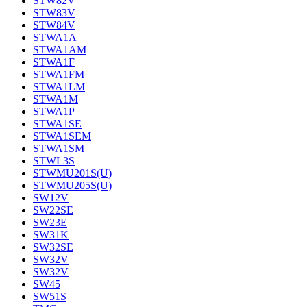
STW82V
STW83V
STW84V
STWA1A
STWA1AM
STWA1F
STWA1FM
STWA1LM
STWA1M
STWA1P
STWA1SE
STWA1SEM
STWA1SM
STWL3S
STWMU201S(U)
STWMU205S(U)
SW12V
SW22SE
SW23E
SW31K
SW32SE
SW32V
SW32V
SW45
SW51S