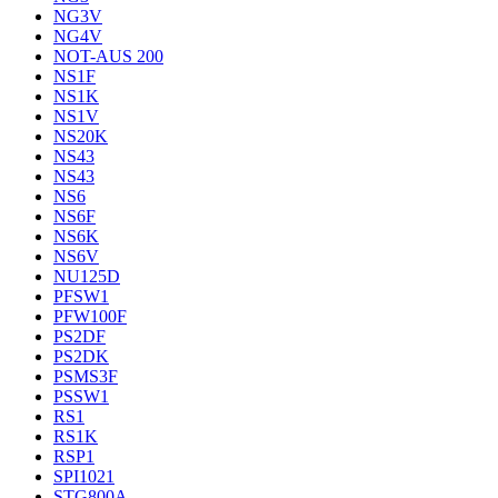
NG3V
NG4V
NOT-AUS 200
NS1F
NS1K
NS1V
NS20K
NS43
NS43
NS6
NS6F
NS6K
NS6V
NU125D
PFSW1
PFW100F
PS2DF
PS2DK
PSMS3F
PSSW1
RS1
RS1K
RSP1
SPI1021
STG800A