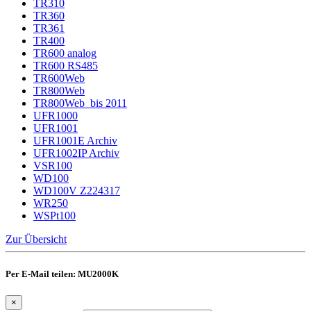
TR310
TR360
TR361
TR400
TR600 analog
TR600 RS485
TR600Web
TR800Web
TR800Web_bis 2011
UFR1000
UFR1001
UFR1001E Archiv
UFR1002IP Archiv
VSR100
WD100
WD100V Z224317
WR250
WSPt100
Zur Übersicht
Per E-Mail teilen: MU2000K
×