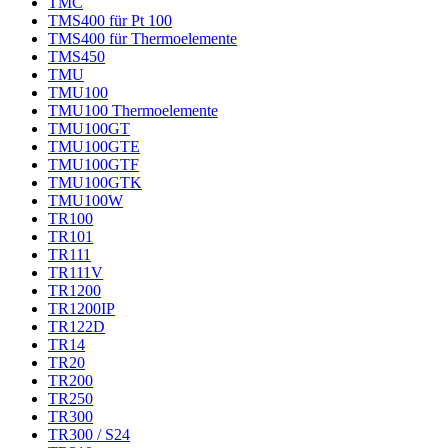
TMC
TMS400 für Pt 100
TMS400 für Thermoelemente
TMS450
TMU
TMU100
TMU100 Thermoelemente
TMU100GT
TMU100GTE
TMU100GTF
TMU100GTK
TMU100W
TR100
TR101
TR111
TR111V
TR1200
TR1200IP
TR122D
TR14
TR20
TR200
TR250
TR300
TR300 / S24