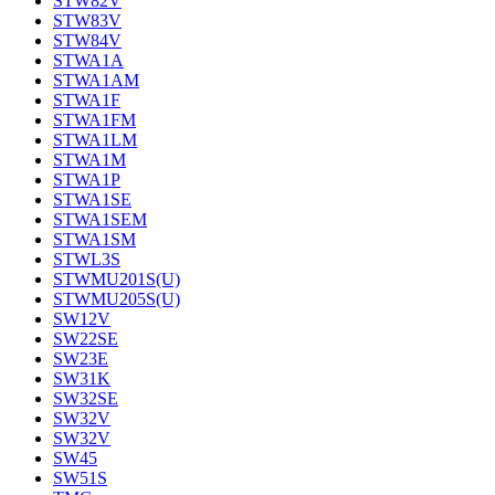
STW82V
STW83V
STW84V
STWA1A
STWA1AM
STWA1F
STWA1FM
STWA1LM
STWA1M
STWA1P
STWA1SE
STWA1SEM
STWA1SM
STWL3S
STWMU201S(U)
STWMU205S(U)
SW12V
SW22SE
SW23E
SW31K
SW32SE
SW32V
SW32V
SW45
SW51S