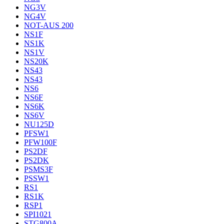
NG3V
NG4V
NOT-AUS 200
NS1F
NS1K
NS1V
NS20K
NS43
NS43
NS6
NS6F
NS6K
NS6V
NU125D
PFSW1
PFW100F
PS2DF
PS2DK
PSMS3F
PSSW1
RS1
RS1K
RSP1
SPI1021
STG800A