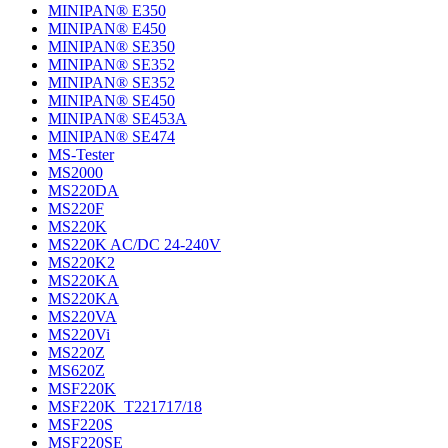
MINIPAN® E350
MINIPAN® E450
MINIPAN® SE350
MINIPAN® SE352
MINIPAN® SE352
MINIPAN® SE450
MINIPAN® SE453A
MINIPAN® SE474
MS-Tester
MS2000
MS220DA
MS220F
MS220K
MS220K AC/DC 24-240V
MS220K2
MS220KA
MS220KA
MS220VA
MS220Vi
MS220Z
MS620Z
MSF220K
MSF220K_T221717/18
MSF220S
MSF220SE