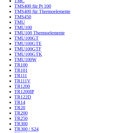
TMC
TMS400 für Pt 100
TMS400 für Thermoelemente
TMS450
TMU
TMU100
TMU100 Thermoelemente
TMU100GT
TMU100GTE
TMU100GTF
TMU100GTK
TMU100W
TR100
TR101
TR111
TR111V
TR1200
TR1200IP
TR122D
TR14
TR20
TR200
TR250
TR300
TR300 / S24