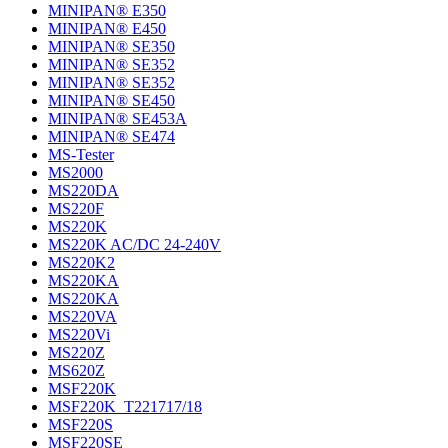
MINIPAN® E350
MINIPAN® E450
MINIPAN® SE350
MINIPAN® SE352
MINIPAN® SE352
MINIPAN® SE450
MINIPAN® SE453A
MINIPAN® SE474
MS-Tester
MS2000
MS220DA
MS220F
MS220K
MS220K AC/DC 24-240V
MS220K2
MS220KA
MS220KA
MS220VA
MS220Vi
MS220Z
MS620Z
MSF220K
MSF220K_T221717/18
MSF220S
MSF220SE