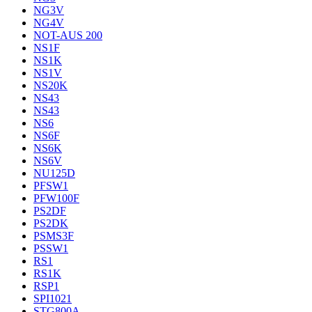
NG3V
NG4V
NOT-AUS 200
NS1F
NS1K
NS1V
NS20K
NS43
NS43
NS6
NS6F
NS6K
NS6V
NU125D
PFSW1
PFW100F
PS2DF
PS2DK
PSMS3F
PSSW1
RS1
RS1K
RSP1
SPI1021
STG800A