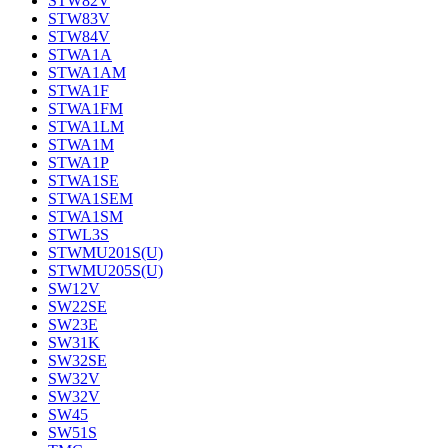
STW82V
STW83V
STW84V
STWA1A
STWA1AM
STWA1F
STWA1FM
STWA1LM
STWA1M
STWA1P
STWA1SE
STWA1SEM
STWA1SM
STWL3S
STWMU201S(U)
STWMU205S(U)
SW12V
SW22SE
SW23E
SW31K
SW32SE
SW32V
SW32V
SW45
SW51S