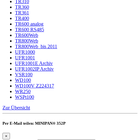
TR310
TR360
TR361
TR400
TR600 analog
TR600 RS485
TR600Web
TR800Web
TR800Web_bis 2011
UFR1000
UFR1001
UFR1001E Archiv
UFR1002IP Archiv
VSR100
WD100
WD100V Z224317
WR250
WSPt100
Zur Übersicht
Per E-Mail teilen: MINIPAN® 352P
×