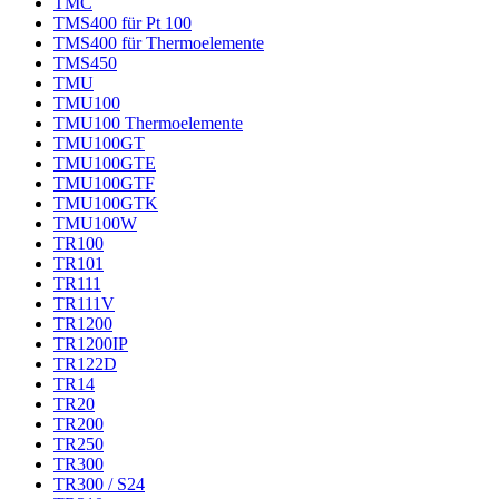
TMC
TMS400 für Pt 100
TMS400 für Thermoelemente
TMS450
TMU
TMU100
TMU100 Thermoelemente
TMU100GT
TMU100GTE
TMU100GTF
TMU100GTK
TMU100W
TR100
TR101
TR111
TR111V
TR1200
TR1200IP
TR122D
TR14
TR20
TR200
TR250
TR300
TR300 / S24