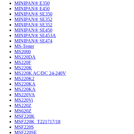
MINIPAN® E350
MINIPAN® E450
MINIPAN® SE350
MINIPAN® SE352
MINIPAN® SE352
MINIPAN® SE450
MINIPAN® SE453A
MINIPAN® SE474
MS-Tester
MS2000
MS220DA
MS220F
MS220K
MS220K AC/DC 24-240V
MS220K2
MS220KA
MS220KA
MS220VA
MS220Vi
MS220Z
MS620Z
MSF220K
MSF220K_T221717/18
MSF220S
MSF220SE