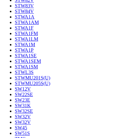
STW82V
STW83V
STW84V
STWA1A
STWA1AM
STWA1F
STWA1FM
STWA1LM
STWA1M
STWA1P
STWA1SE
STWA1SEM
STWA1SM
STWL3S
STWMU201S(U)
STWMU205S(U)
SW12V
SW22SE
SW23E
SW31K
SW32SE
SW32V
SW32V
SW45
SW51S