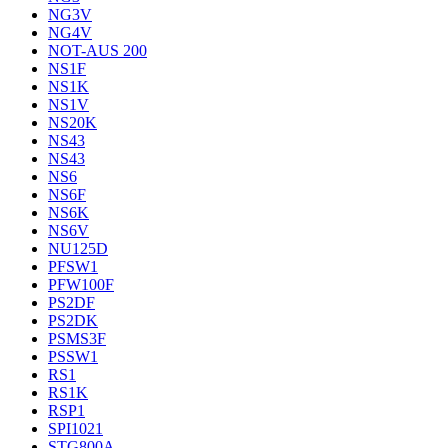
NG3V
NG4V
NOT-AUS 200
NS1F
NS1K
NS1V
NS20K
NS43
NS43
NS6
NS6F
NS6K
NS6V
NU125D
PFSW1
PFW100F
PS2DF
PS2DK
PSMS3F
PSSW1
RS1
RS1K
RSP1
SPI1021
STG800A