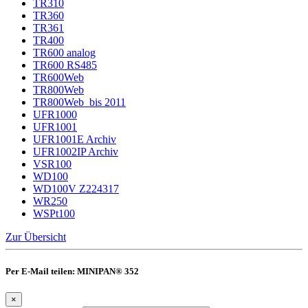
TR310
TR360
TR361
TR400
TR600 analog
TR600 RS485
TR600Web
TR800Web
TR800Web_bis 2011
UFR1000
UFR1001
UFR1001E Archiv
UFR1002IP Archiv
VSR100
WD100
WD100V Z224317
WR250
WSPt100
Zur Übersicht
Per E-Mail teilen: MINIPAN® 352
×