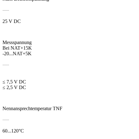
.......
25 V DC
Messspannung
Bei NAT+15K
-20...NAT+5K
.......
≤ 7,5 V DC
≤ 2,5 V DC
Nennansprechtemperatur TNF
.......
60...120°C