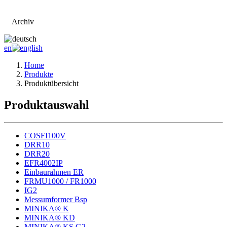
Archiv
Zur Hauptseite
en
Home
Produkte
Produktübersicht
Produktauswahl
COSFI100V
DRR10
DRR20
EFR4002IP
Einbaurahmen ER
FRMU1000 / FR1000
IG2
Messumformer Bsp
MINIKA® K
MINIKA® KD
MINIKA® KS G2