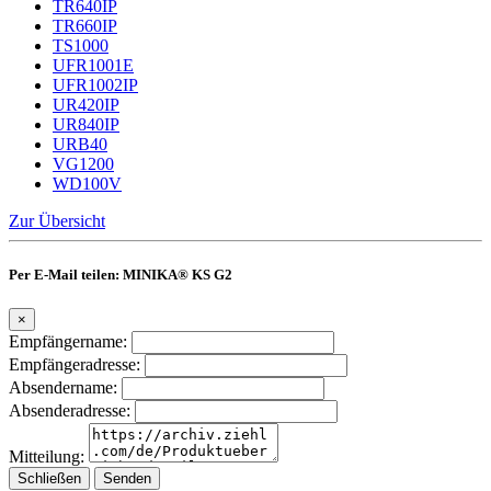
TR640IP
TR660IP
TS1000
UFR1001E
UFR1002IP
UR420IP
UR840IP
URB40
VG1200
WD100V
Zur Übersicht
Per E-Mail teilen: MINIKA® KS G2
×
Empfängername:
Empfängeradresse:
Absendername:
Absenderadresse:
Mitteilung:
Schließen
Senden