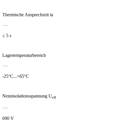
Thermische Ansprechzeit ta
.......
≤ 5 s
Lagertemperaturbereich
.......
-25°C...+65°C
Nennisolationsspannung U
eff​
.......
690 V