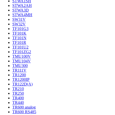
STWA1SH
STWA2AH
STWA3D
STWA4MH
SW31V
SW32V
TF101G3
TF101K
TF101N
TF101R
TF101U2
TF101ZG2
TMU100V
TMU104V
TMU300
TR111V
TR1200
TR1200IP
TR122D(A)
TR210
TR250
TR400
TR440
TR600 analog
TR600 RS485