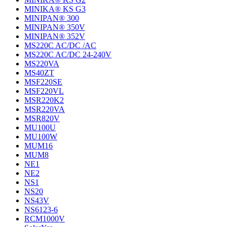
MINIKA® KS G3
MINIPAN® 300
MINIPAN® 350V
MINIPAN® 352V
MS220C AC/DC /AC
MS220C AC/DC 24-240V
MS220VA
MS40ZT
MSF220SE
MSF220VL
MSR220K2
MSR220VA
MSR820V
MU100U
MU100W
MUM16
MUM8
NE1
NE2
NS1
NS20
NS43V
NS6123-6
RCM1000V