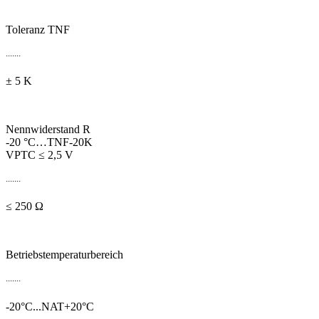
Toleranz TNF
.......
± 5 K
Nennwiderstand R
-20 °C…TNF-20K
VPTC ≤ 2,5 V
.......
≤ 250 Ω
Betriebstemperaturbereich
.......
-20°C...NAT+20°C