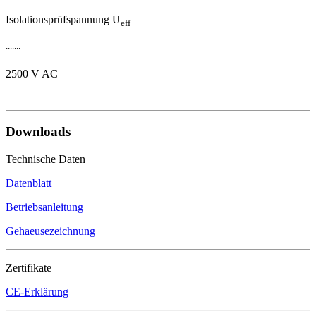
Isolationsprüfspannung U
eff​
.......
2500 V AC
Downloads
Technische Daten
Datenblatt
Betriebsanleitung
Gehaeusezeichnung
Zertifikate
CE-Erklärung