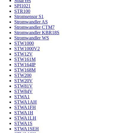
SolarYes
SPI1021
STR100
Stromsensor S1
Stromwandler AS
Stromwandler CTM7
Stromwandler KBR18S
Stromwandler WS
STW1000
STW1000V2
STW12V
STW161M
STW164IP
STW168M
STW200
STW20V
STW81V
STW84V
STWA1
STWA1AH
STWA1FH
STWA1H
STWA1LH
STWA1S
STWA1SEH