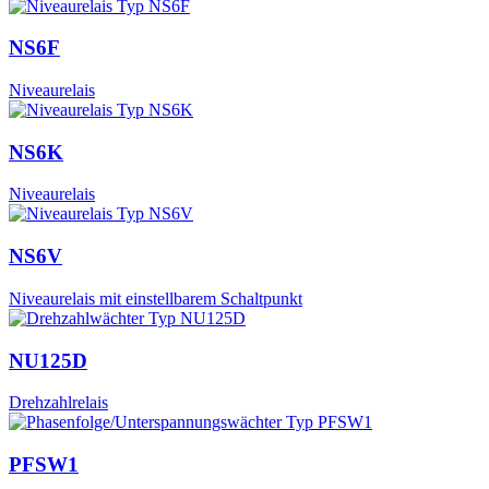
NS6F
Niveaurelais
NS6K
Niveaurelais
NS6V
Niveaurelais mit einstellbarem Schaltpunkt
NU125D
Drehzahlrelais
PFSW1