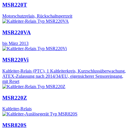
MSR220T
Motorschutzrelais, Rückschaltsperrzeit
MSR220VA
bis März 2013
MSR220Vi
Kaltleiter-Relais (PTC), 1 Kaltleiterkreis, Kurzschlussüberwachung,
ATEX-Zulassung nach 2014/34/EU, eigensicherer Sensoreingang,
mit Reset
MSR220Z
Kaltleiter-Relais
MSR820S